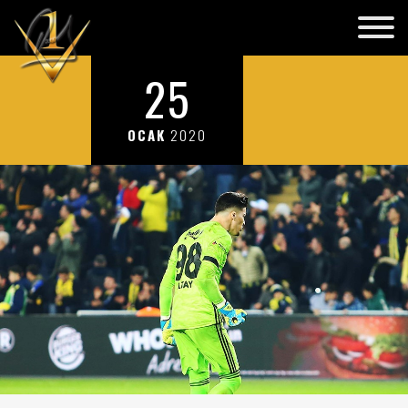
25
OCAK
2020