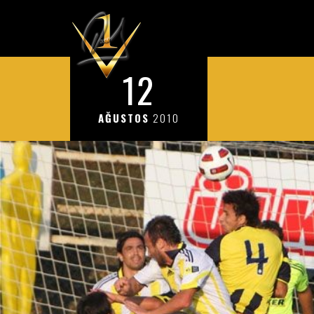
12
AĞUSTOS
2010