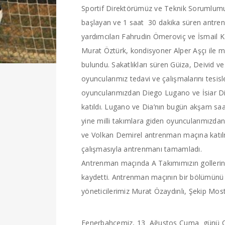
Sportif Direktörümüz ve Teknik Sorumlum
başlayan ve 1 saat 30 dakika süren antre
yardımcıları Fahrudin Ömeroviç ve İsmail K
Murat Öztürk, kondisyoner Alper Aşçı ile m
bulundu. Sakatlıkları süren Güiza, Deivid 
oyuncularımız tedavi ve çalışmalarını tesisl
oyuncularımızdan Diego Lugano ve İsiar D
katıldı. Lugano ve Dia’nın bugün akşam saatl
yine milli takımlara giden oyuncularımızd
ve Volkan Demirel antrenman maçına katıl
çalışmasıyla antrenmanı tamamladı.
Antrenman maçında A Takımımızın golleri
kaydetti. Antrenman maçının bir bölümünü t
yöneticilerimiz Murat Özaydınlı, Şekip Mos
Fenerbahçemiz, 13 Ağustos Cuma günü Can