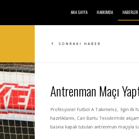
ANA SAYFA
HAKKIMDA
HABERLER
SONRAKİ HABER
Antrenman Maçı Yapt
Profesyonel Futbol A Takımımız, ligin ilk
hazırlıklarını, Can Bartu Tesisleri’nde akş
basına kapalı tutulan antrenman maçıyla s