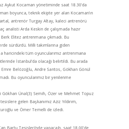
uz Aykut Kocaman yönetiminde saat 18.30’da
nman boyunca, teknik ekipte yer alan Kocaman’ın
artal, antrenör Turgay Altay, kaleci antrenörü
aç analisti Arda Keskin de çalışmada hazır
ve Berk Elitez antrenmana çıkmadı. Bu
erde sürdürdü. Milli takımlarına giden
ia haricindeki tüm oyuncularımız antrenmana
erinde İstanbul’da olacağı belirtildi. Bu arada
an Emre Belözoğlu, Andre Santos, Gökhan Gönül
madı. Bu oyuncularımız bir yenilenme
ni Gökhan Ünal(3) Semih, Özer ve Mehmet Topuz
esislere gelen Başkanımız Aziz Yıldırım,
turoğlu ve Ömer Temelli de izledi.
 Bartu Tesisleri’nde yapacağı, saat 18.00’de