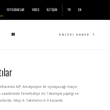
FOTOĞRAFLAR
VİDEO
İLETİŞİM
TR
EN
ÖNCEKİ HABER
ılar
 haftasında MP Antalyaspor ile oynayacağı maçın
am saatlerinde Fenerbahçe A2 Takımıyla yaptığı ve
ürdürdü. Maçı A Takımımız 6-0 kazandı.