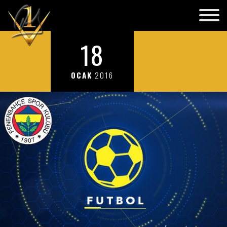
18
OCAK
2016