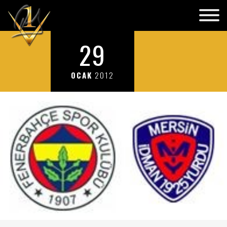
29
OCAK
2012