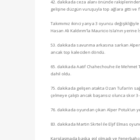
42. dakikada ceza alanı önünde rakiplerinden ş
gelişine düzgün vuruşuyla top ağlara gitti ve fa
Takımımız ikinci yarıya 3 oyuncu değişikliğiy
Hasan Ali Kaldırım’la Mauricio Isla’nın yerine 
53. dakikada savunma arkasına sarkan Alper 
ancak top kaleciden döndü.
65. dakikada Aatif Chahechouhe ile Mehmet To
dahil oldu.
75. dakikada gelişen atakta Ozan Tufan’ın sağ
çelmeye çalıştı ancak başarısız olunca skor 3-0
76. dakikada oyundan çıkan Alper Potuk’un yer
83. dakikada Martin Skrtel ile Eljif Elmas oy
Karşılaşmada başka gol olmadı ve Fenerbahç