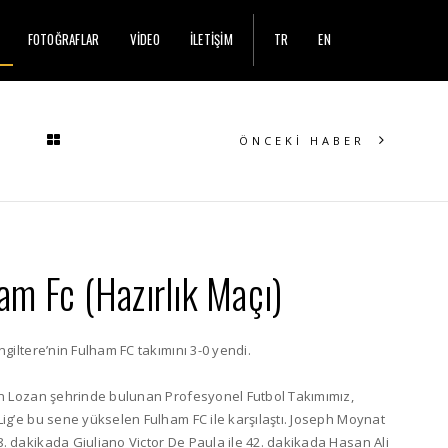
FOTOĞRAFLAR
VİDEO
İLETİŞİM
TR
EN
ÖNCEKİ HABER
m Fc (Hazırlık Maçı)
ngiltere’nin Fulham FC takımını 3-0 yendi.
nin Lozan şehrinde bulunan Profesyonel Futbol Takımımız,
Lig’e bu sene yükselen Fulham FC ile karşılaştı. Joseph Moynat
. dakikada Giuliano Victor De Paula ile 42. dakikada Hasan Ali