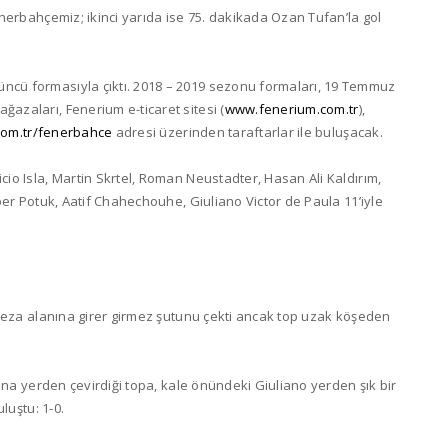
nerbahçemiz; ikinci yarıda ise 75. dakikada Ozan Tufan’la gol
cü formasıyla çıktı. 2018 – 2019 sezonu formaları, 19 Temmuz
zaları, Fenerium e-ticaret sitesi (
www.fenerium.com.tr
),
com.tr/fenerbahce
adresi üzerinden taraftarlar ile buluşacak.
o Isla, Martin Skrtel, Roman Neustadter, Hasan Ali Kaldırım,
per Potuk, Aatif Chahechouhe, Giuliano Victor de Paula 11’iyle
 ceza alanına girer girmez şutunu çekti ancak top uzak köşeden
ına yerden çevirdiği topa, kale önündeki Giuliano yerden şık bir
luştu: 1-0.