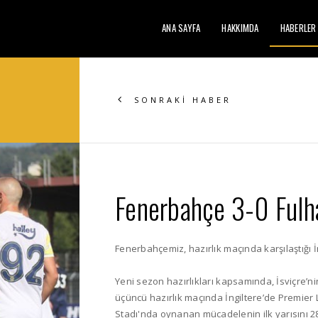
ANA SAYFA
HAKKIMDA
HABERLER
SONRAKİ HABER
Fenerbahçe 3-0 Fulha
Fenerbahçemiz, hazırlık maçında karşılaştığı İ
Yeni sezon hazırlıkları kapsamında, İsviçre’
üçüncü hazırlık maçında İngiltere’de Premier 
Stadı'nda oynanan mücadelenin ilk yarısını 28