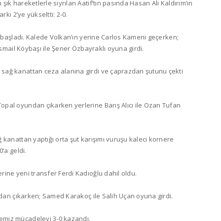
ık hareketlerle sıyrılan Aatif’tın pasında Hasan Ali Kaldırım’ın
rkı 2’ye yükseltti: 2-0.
le başladı. Kalede Volkan’ın yerine Carlos Kameni geçerken;
İsmail Köybaşı ile Şener Özbayraklı oyuna girdi.
sağ kanattan ceza alanına girdi ve çaprazdan şutunu çekti
pal oyundan çıkarken yerlerine Barış Alıcı ile Ozan Tufan
 kanattan yaptığı orta şut karışımı vuruşu kaleci kornere
’a geldi.
ine yeni transfer Ferdi Kadıoğlu dahil oldu.
undan çıkarken; Samed Karakoç ile Salih Uçan oyuna girdi.
emiz mücadeleyi 3-0 kazandı.