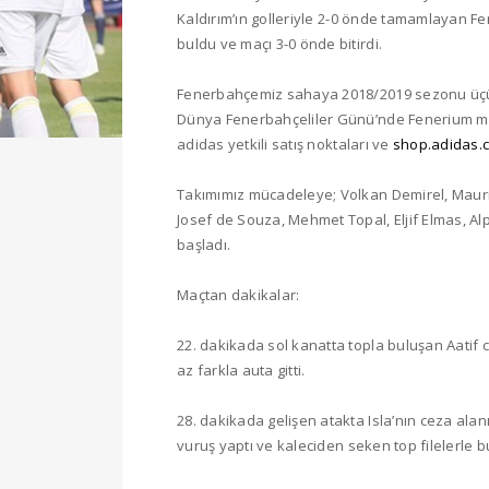
Kaldırım’ın golleriyle 2-0 önde tamamlayan Fe
buldu ve maçı 3-0 önde bitirdi.
Fenerbahçemiz sahaya 2018/2019 sezonu üçün
Dünya Fenerbahçeliler Günü’nde Fenerium mağa
adidas yetkili satış noktaları ve
shop.adidas.
Takımımız mücadeleye; Volkan Demirel, Maurici
Josef de Souza, Mehmet Topal, Eljif Elmas, Al
başladı.
Maçtan dakikalar:
22. dakikada sol kanatta topla buluşan Aatif
az farkla auta gitti.
28. dakikada gelişen atakta Isla’nın ceza alan
vuruş yaptı ve kaleciden seken top filelerle bu