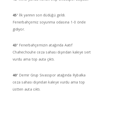
45'
İlk yarının son düdüğü geldi.
Fenerbahçemiz soyunma odasına 1-0 önde
gidiyor.
43'
Fenerbahçemizin atağında Aatif
Chahechouhe ceza sahası dışından kaleye sert
vurdu ama top auta çıktı.
40'
Demir Grup Sivasspor atağında Rybalka
ceza sahası dışından kaleye vurdu ama top
üstten auta çıktı.
37'
Giuliano'nun kısa pasıyla buluşan Nabil
Dirar topu sol ayağına çekip yayın hemen