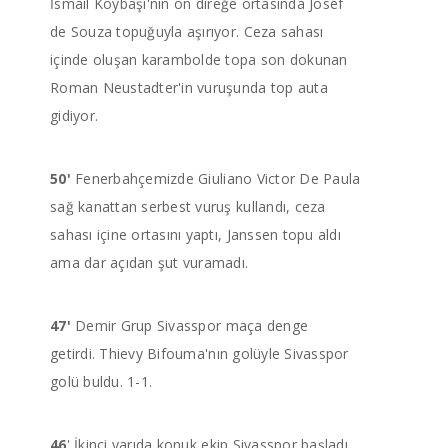
İsmail Köybaşı'nın ön direğe ortasında Josef
de Souza topuğuyla aşırıyor. Ceza sahası
içinde oluşan karambolde topa son dokunan
Roman Neustadter'in vuruşunda top auta
gidiyor.
50'
Fenerbahçemizde Giuliano Victor De Paula
sağ kanattan serbest vuruş kullandı, ceza
sahası içine ortasını yaptı, Janssen topu aldı
ama dar açıdan şut vuramadı.
47'
Demir Grup Sivasspor maça denge
getirdi. Thievy Bifouma'nın golüyle Sivasspor
golü buldu. 1-1.
46
' İkinci yarıda konuk ekip Sivasspor başladı.