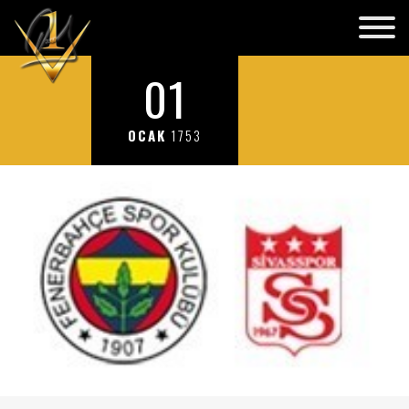
01
OCAK
1753