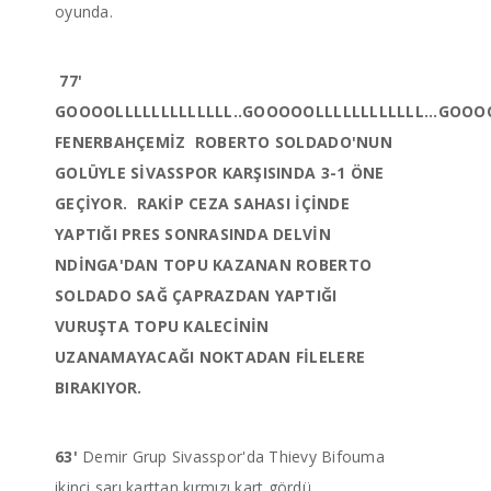
oyunda.
77'
GOOOOLLLLLLLLLLLLL..GOOOOOLLLLLLLLLLLL...GOOOO
FENERBAHÇEMİZ ROBERTO SOLDADO'NUN
GOLÜYLE SİVASSPOR KARŞISINDA 3-1 ÖNE
GEÇİYOR. RAKİP CEZA SAHASI İÇİNDE
YAPTIĞI PRES SONRASINDA DELVİN
NDİNGA'DAN TOPU KAZANAN ROBERTO
SOLDADO SAĞ ÇAPRAZDAN YAPTIĞI
VURUŞTA TOPU KALECİNİN
UZANAMAYACAĞI NOKTADAN FİLELERE
BIRAKIYOR.
63'
Demir Grup Sivasspor'da Thievy Bifouma
ikinci sarı karttan kırmızı kart gördü.