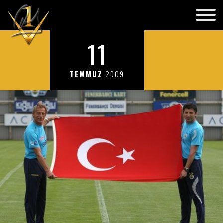
11
TEMMUZ
2009