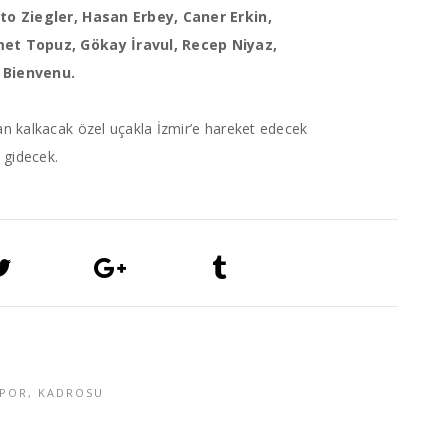
eto Ziegler, Hasan Erbey, Caner Erkin,
et Topuz, Gökay İravul, Recep Niyaz,
 Bienvenu.
n kalkacak özel uçakla İzmir’e hareket edecek
 gidecek.
SPOR
,
KADROSU