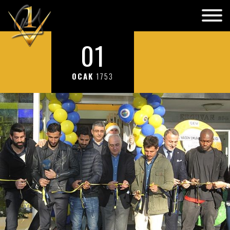
01
OCAK
1753