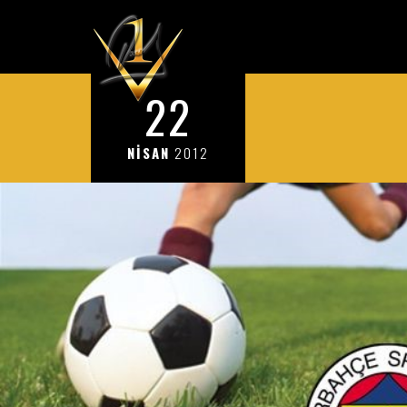
22
NİSAN
2012