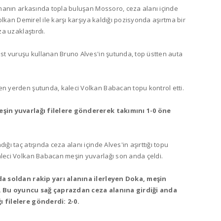
manın arkasında topla buluşan Mossoro, ceza alanı içinde
lkan Demirel ile karşı karşıya kaldığı pozisyonda aşırtma bir
a uzaklaştırdı.
t vuruşu kullanan Bruno Alves'in şutunda, top üstten auta
 yerden şutunda, kaleci Volkan Babacan topu kontrol etti.
şin yuvarlağı filelere göndererek takımını 1-0 öne
 taç atışında ceza alanı içinde Alves'in aşırttığı topu
leci Volkan Babacan meşin yuvarlağı son anda çeldi.
da soldan rakip yarı alanına ilerleyen Doka, meşin
i. Bu oyuncu sağ çaprazdan ceza alanına girdiği anda
 filelere gönderdi: 2-0.