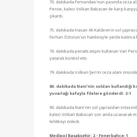
70. dakikada Fernandao'nun pasında ceza ala
Persie, kaleci Volkan Babacan ile karşı karşı
çıkardı.
75. dakikada Hasan Ali Kaldırım'ın sol çapra
Ferhan Öztorun'un hamlesiyle yerde kalınca h
76. dakikada penaltı atışını kullanan Van Pe
yatarak kontrol etti.
79. dakikada Volkan Şen'in ceza alanı önünde
80. dakikada Nani'nin soldan kullandığı 
yuvarlağı kafayla filelere gönderdi: 2-1
90. dakikada Nani'nin sol çaprazdan ortasın
kaleci Volkan Babacan son anda uzanarak me
tehlikeyi önledi.
Medipol Başakşehir: 2 - Fenerbahçe: 1