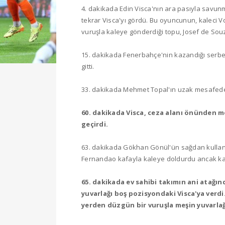
4. dakikada Edin Visca'nın ara pasıyla savun
tekrar Visca'yı gördü. Bu oyuncunun, kaleci Vo
vuruşla kaleye gönderdiği topu, Josef de Souz
15. dakikada Fenerbahçe'nin kazandığı serbes
gitti.
33. dakikada Mehmet Topal'ın uzak mesafeden
60. dakikada Visca, ceza alanı önünden me
geçirdi.
63. dakikada Gökhan Gönül'ün sağdan kullandığı
Fernandao kafayla kaleye doldurdu ancak ka
65. dakikada ev sahibi takımın ani atağın
yuvarlağı boş pozisyondaki Visca'ya verd
yerden düzgün bir vuruşla meşin yuvarlağı