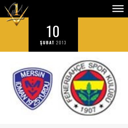
10
ŞUBAT
2013