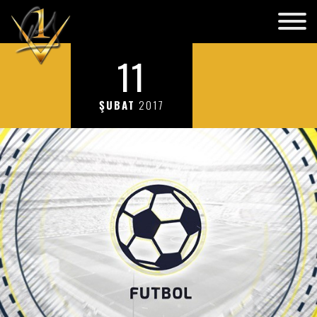
11
ŞUBAT
2017