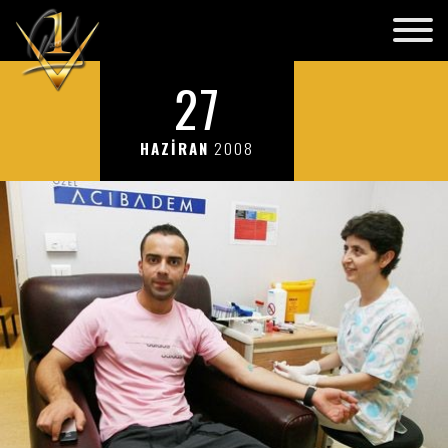
27
HAZİRAN
2008