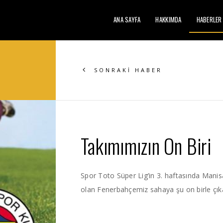
ANA SAYFA
HAKKIMDA
HABERLER
SONRAKİ HABER
Takımımızın On Biri
Spor Toto Süper Lig’in 3. haftasında Manis
olan Fenerbahçemiz sahaya şu on birle çıka