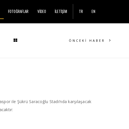
FOTOĞRAFLAR
VİDEO
İLETİŞİM
TR
EN
ÖNCEKİ HABER
aspor ile Şükrü Saracoğlu Stadı’nda karşılaşacak
caktır: