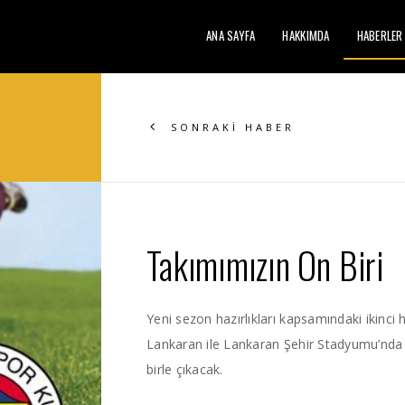
ANA SAYFA
HAKKIMDA
HABERLER
SONRAKİ HABER
Takımımızın On Biri
Yeni sezon hazırlıkları kapsamındaki ikinci
Lankaran ile Lankaran Şehir Stadyumu’nda
birle çıkacak.