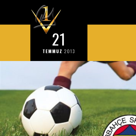
21
TEMMUZ
2013