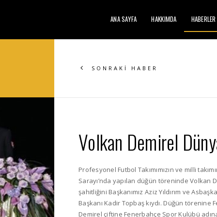
ANA SAYFA
HAKKIMDA
HABERLER
SONRAKİ HABER
Volkan Demirel Dünya
Profesyonel Futbol Takımımızın ve milli takım
Sarayı’nda yapılan düğün töreninde Volkan Dem
şahitliğini Başkanımız Aziz Yıldırım ve Asbaşka
Başkanı Kadir Topbaş kıydı. Düğün törenine Fe
Demirel çiftine Fenerbahçe Spor Kulübü adına 