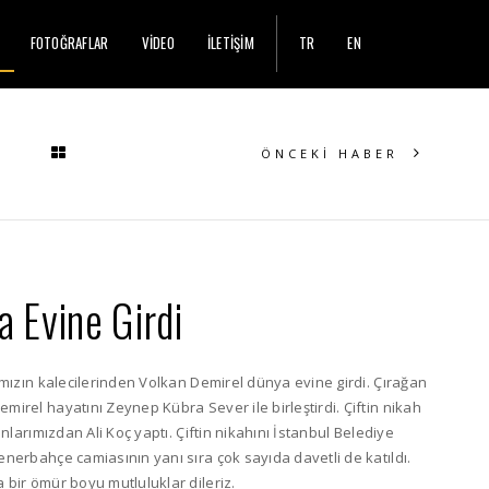
FOTOĞRAFLAR
VİDEO
İLETİŞİM
TR
EN
ÖNCEKİ HABER
 Evine Girdi
ımızın kalecilerinden Volkan Demirel dünya evine girdi. Çırağan
irel hayatını Zeynep Kübra Sever ile birleştirdi. Çiftin nikah
nlarımızdan Ali Koç yaptı. Çiftin nikahını İstanbul Belediye
nerbahçe camiasının yanı sıra çok sayıda davetli de katıldı.
bir ömür boyu mutluluklar dileriz.