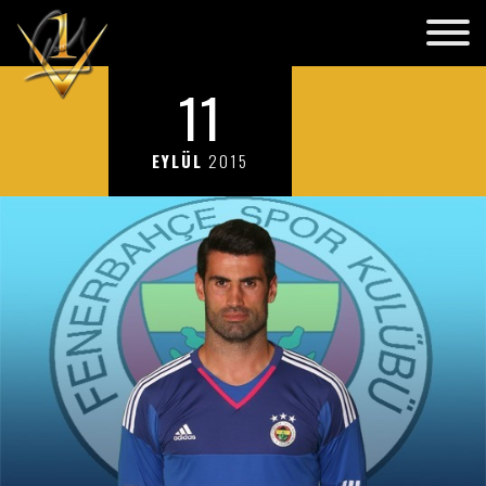
11
EYLÜL
2015