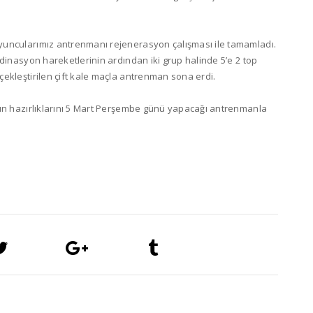
yuncularımız antrenmanı rejenerasyon çalışması ile tamamladı.
rdinasyon hareketlerinin ardından iki grup halinde 5’e 2 top
ekleştirilen çift kale maçla antrenman sona erdi.
nın hazırlıklarını 5 Mart Perşembe günü yapacağı antrenmanla