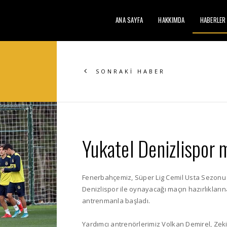
ANA SAYFA
HAKKIMDA
HABERLER
SONRAKİ HABER
Yukatel Denizlispor m
Fenerbahçemiz, Süper Lig Cemil Usta Sezonu 
Denizlispor ile oynayacağı maçın hazırlıklar
antrenmanla başladı.
Yardımcı antrenörlerimiz Volkan Demirel, Zeki