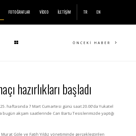
FOTOĞRAFLAR
VİDEO
İLETİŞİM
TR
EN
ÖNCEKİ HABER
açı hazırlıkları başladı
25. haftasında 7 Mart Cumartesi günü saat 20.00’da Yukatel
ına bugün akşam saatlerinde Can Bartu Tesislerimizde yaptığı
 Murat Göle ve Fatih Yıldız yönetiminde gerçekleştirilen