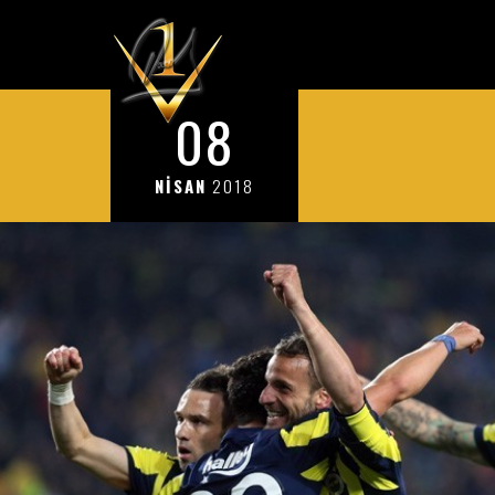
08
NİSAN
2018