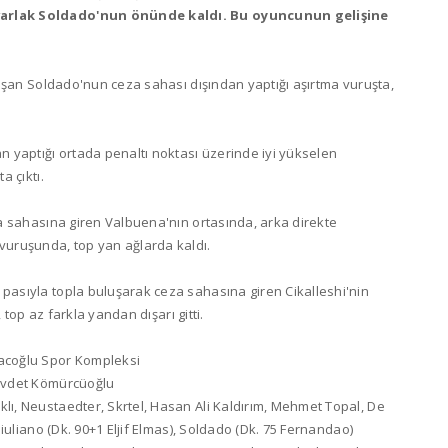
arlak Soldado'nun önünde kaldı. Bu oyuncunun gelişine
uşan Soldado'nun ceza sahası dışından yaptığı aşırtma vuruşta,
 yaptığı ortada penaltı noktası üzerinde iyi yükselen
a çıktı.
a sahasına giren Valbuena'nın ortasında, arka direkte
uruşunda, top yan ağlarda kaldı.
asıyla topla buluşarak ceza sahasına giren Cikalleshi'nin
 top az farkla yandan dışarı gitti.
acoğlu Spor Kompleksi
Cevdet Kömürcüoğlu
ı, Neustaedter, Skrtel, Hasan Ali Kaldırım, Mehmet Topal, De
iuliano (Dk. 90+1 Eljif Elmas), Soldado (Dk. 75 Fernandao)