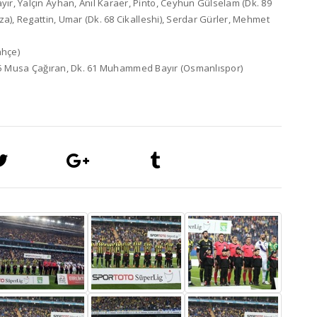
 Yalçın Ayhan, Anıl Karaer, Pinto, Ceyhun Gülselam (Dk. 89
, Regattin, Umar (Dk. 68 Cikalleshi), Serdar Gürler, Mehmet
ahçe)
 45 Musa Çağıran, Dk. 61 Muhammed Bayır (Osmanlıspor)