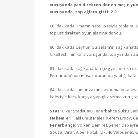
vuruşunda yan direkten dönen meşin yuv
vuruşunda, top ağlara gitti: 2-0.
66. dakikada Umar'ın hatalı pasıyla topla bul
top üst direkten oyun alanına döndü.
80. dakikada Ceyhun Gülselam'ın sağ kanattan
Cikalleshi'nin kafa vuruşunda, top yandan aut
83. dakikada sağ kanattan çizgiye inerek cez
Fernandao'nun müsait durumda yaptığı kafa v
84. dakikada Lumanza'nın savunma arkasına p
kaleciyle karşı karşıya yaptığı aşırtma vuruşta,
Stat:
Ülker Stadyumu Fenerbahçe Şükrü Sar
Hakemler:
Halil Umut Meler, Kerem Ersoy, 
Fenerbahçe:
Volkan Demirel, Şener Özbayrakl
Souza, Dirar, Alper Potuk (Dk. 46 Valbuena), G