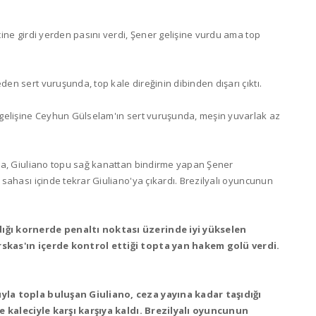
ine girdi yerden pasını verdi, Şener gelişine vurdu ama top
n sert vuruşunda, top kale direğinin dibinden dışarı çıktı.
 gelişine Ceyhun Gülselam'ın sert vuruşunda, meşin yuvarlak az
da, Giuliano topu sağ kanattan bindirme yapan Şener
sahası içinde tekrar Giuliano'ya çıkardı. Brezilyalı oyuncunun
ığı kornerde penaltı noktası üzerinde iyi yükselen
skas'ın içerde kontrol ettiği topta yan hakem golü verdi.
yla topla buluşan Giuliano, ceza yayına kadar taşıdığı
ve kaleciyle karşı karşıya kaldı. Brezilyalı oyuncunun