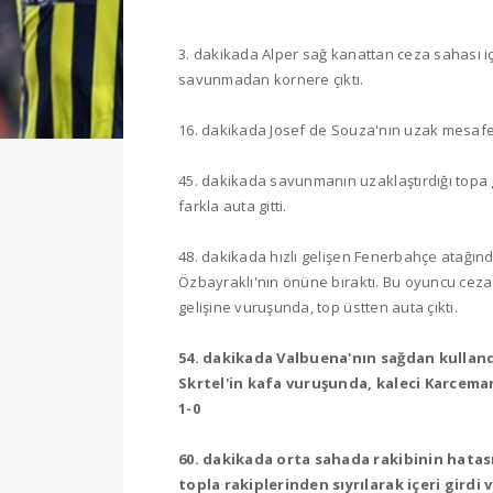
3. dakikada Alper sağ kanattan ceza sahası iç
savunmadan kornere çıktı.
16. dakikada Josef de Souza'nın uzak mesafede
45. dakikada savunmanın uzaklaştırdığı topa
farkla auta gitti.
48. dakikada hızlı gelişen Fenerbahçe atağın
Özbayraklı'nın önüne bıraktı. Bu oyuncu ceza 
gelişine vuruşunda, top üstten auta çıktı.
54. dakikada Valbuena'nın sağdan kulland
Skrtel'in kafa vuruşunda, kaleci Karcemar
1-0
60. dakikada orta sahada rakibinin hatası
topla rakiplerinden sıyrılarak içeri girdi 