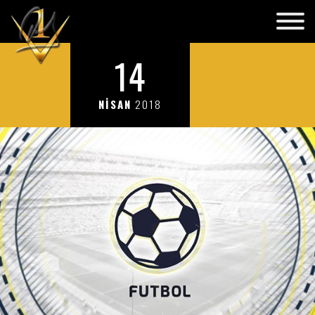
14
NİSAN
2018