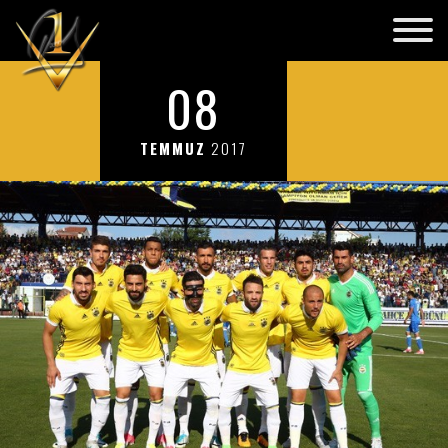
08
TEMMUZ
2017