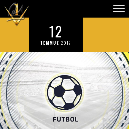
12
TEMMUZ
2017