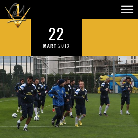
22
MART
2013