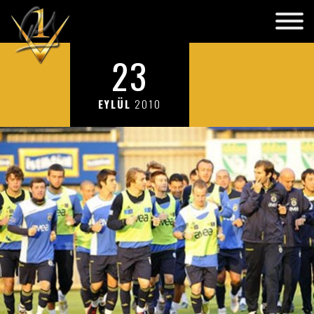
23
EYLÜL
2010