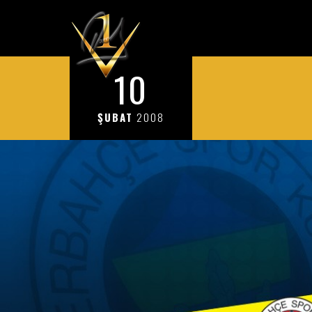
10
ŞUBAT
2008