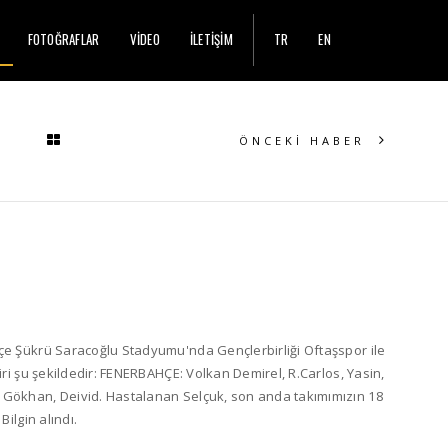
FOTOĞRAFLAR
VİDEO
İLETİŞİM
TR
EN
ÖNCEKİ HABER
hçe Şükrü Saracoğlu Stadyumu'nda Gençlerbirliği Oftaşspor ile
biri şu şekildedir: FENERBAHÇE: Volkan Demirel, R.Carlos, Yasin,
 Gökhan, Deivid. Hastalanan Selçuk, son anda takımımızın 18
Bilgin alındı.