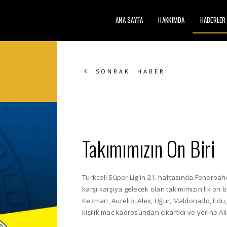
ANA SAYFA
HAKKIMDA
HABERLER
SONRAKİ HABER
Takımımızın On Biri
Turkcell Süper Lig'in 21. haftasında Fenerba
karşı karşıya gelecek olan takımımızın lik on 
Kezman, Aurelio, Alex, Uğur, Maldonado, Edu,
kişilik maç kadrosundan çıkartıdı ve yerine Ali 